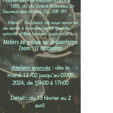
Psychempreinte
9365-6973
Qc inc.
1355, ch. du Grand Ruisseau,
St-
Sauveur-des-Monts, Qc J0R 1R1
Merci ! Au plaisir de vous revoir et
de sentir à nouveau votre grande
volonté d'être bonnes pour vous !
Ateliers de groupe sur la plateforme
Zoom : 12 rencontres
Ateliers avancés
: dès le
mardi 13 /02 jusqu'au 07/05
2024, de 15h00 à 17h00
Détail : d
u 13 février au 2
avril