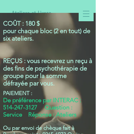
Ateliers et Livres
COÛT : 180 $
pour chaque bloc (2 en tout) de
six ateliers.
REÇUS : vous recevrez un reçu à
des fins de psychothérapie de
groupe pour la somme
défrayée par vous.
PAIEMENT :
De préférence par INTERAC :
514-247-3127
Question :
Service Réponse : Atelie
rs
Ou par envoi de chèque fait à