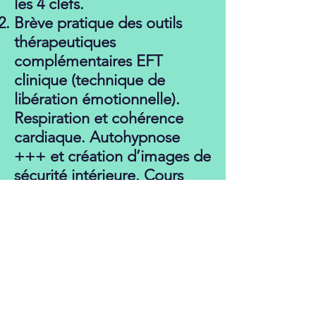
les 4 clefs.
Brève pratique des outils
thérapeutiques
complémentaires
EFT
clinique (technique de
libération émotionnelle).
Respiration et cohérence
cardiaque. Autohypnose
+++ et création d’images de
sécurité intérieure. Cours
pratique sur l’alimentation.
Méditation pleine
conscience pour la
compréhension et la gestion
de l’anxiété.
Travail sur la communication
interpersonnelle en dyades.