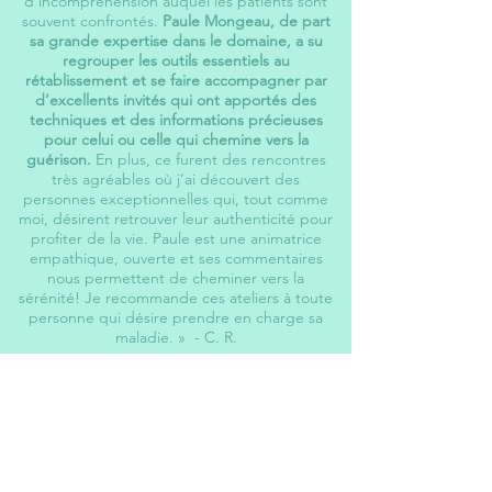
d’incompréhension auquel les patients sont
souvent confrontés.
Paule Mongeau, de part
sa grande expertise dans le domaine, a su
regrouper les outils essentiels au
rétablissement et se faire accompagner par
d’excellents invités qui ont apportés des
techniques et des informations précieuses
pour celui ou celle qui chemine vers la
guérison.
En plus, ce furent des rencontres
très agréables où j’ai découvert des
personnes exceptionnelles qui, tout comme
moi, désirent retrouver leur authenticité pour
profiter de la vie. Paule est une animatrice
empathique, ouverte et ses commentaires
nous permettent de cheminer vers la
sérénité! Je recommande ces ateliers à toute
personne qui désire prendre en charge sa
maladie. »
- C. R.
«
Très satisfaite
de cet atelier (malgré) les
limites de contact par Zoom. Des exercices
pratiques ont aidé à se rapprocher et se
connaitre un peu plus. À poursuivre si
possible.
Je recommande et atelier qui est
très complet, pertinent, avec une