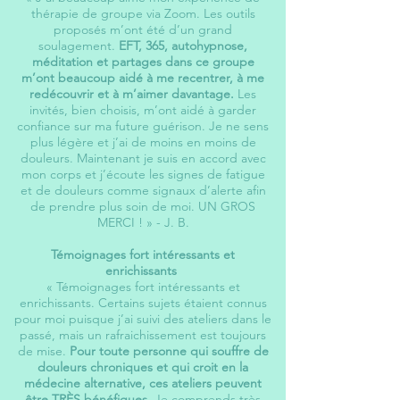
thérapie de groupe via Zoom. Les outils
proposés m’ont été d’un grand
soulagement.
EFT, 365, autohypnose,
méditation et partages dans ce groupe
m’ont beaucoup aidé à me recentrer, à me
redécouvrir et à m’aimer davantage.
Les
invités, bien choisis, m’ont aidé à garder
confiance sur ma future guérison. Je ne sens
plus légère et j’ai de moins en moins de
douleurs. Maintenant je suis en accord avec
mon corps et j’écoute les signes de fatigue
et de douleurs comme signaux d’alerte afin
de prendre plus soin de moi. UN GROS
MERCI ! »
- J. B.
Témoignages fort intéressants et
enrichissants
« Témoignages fort intéressants et
enrichissants. Certains sujets étaient connus
pour moi puisque j’ai suivi des ateliers dans le
passé, mais un rafraichissement est toujours
de mise.
Pour toute personne qui souffre de
douleurs chroniques et qui croit en la
médecine alternative, ces ateliers peuvent
être TRÈS bénéfiques.
Je comprends très