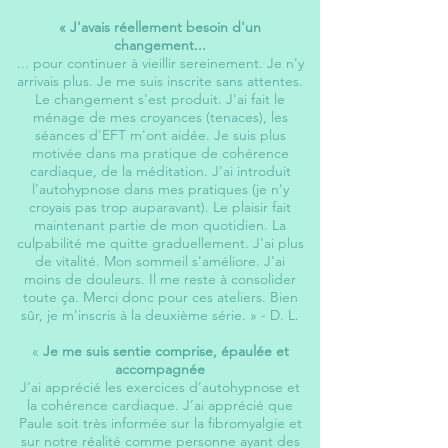
« J'avais réellement besoin d'un
changement...
... pour continuer à vieillir sereinement. Je n'y
arrivais plus. Je me suis inscrite sans attentes.
Le changement s'est produit. J'ai fait le
ménage de mes croyances (tenaces), les
séances d'EFT m'ont aidée. Je suis plus
motivée dans ma pratique de cohérence
cardiaque, de la méditation. J'ai introduit
l'autohypnose dans mes pratiques (je n'y
croyais pas trop auparavant). Le plaisir fait
maintenant partie de mon quotidien. La
culpabilité me quitte graduellement. J'ai plus
de vitalité. Mon sommeil s'améliore. J'ai
moins de douleurs. Il me reste à consolider
toute ça. Merci donc pour ces ateliers. Bien
sûr, je m'inscris à la deuxième série. » -
D. L.
«
Je me suis sentie comprise, épaulée et
accompagnée
J’ai apprécié les exercices d’autohypnose et
la cohérence cardiaque. J’ai apprécié que
Paule soit très informée sur la fibromyalgie et
sur notre réalité comme personne ayant des