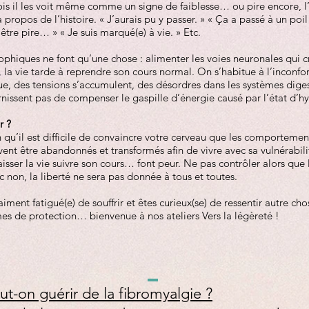
ois il les voit même comme un signe de faiblesse… ou pire encore, l
 propos de l’histoire. « J’aurais pu y passer. » « Ça a passé à un poil 
 être pire… » « Je suis marqué(e) à vie. » Etc.
phiques ne font qu’une chose : alimenter les voies neuronales qui cri
 la vie tarde à reprendre son cours normal. On s’habitue à l’inconfor
ue, des tensions s’accumulent, des désordres dans les systèmes digesti
nissent pas de compenser le gaspille d’énergie causé par l’état d’hy
r ?
in qu’il est difficile de convaincre votre cerveau que les comporteme
vent être abandonnés et transformés afin de vivre avec sa vulnérabili
 laisser la vie suivre son cours… font peur. Ne pas contrôler alors que 
non, la liberté ne sera pas donnée à tous et toutes.
iment fatigué(e) de souffrir et êtes curieux(se) de ressentir autre cho
s de protection… bienvenue à nos ateliers Vers la légèreté !
ut-on guérir de la fibromyalgie ?