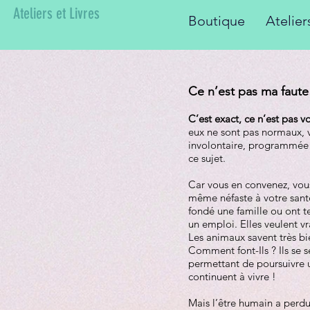
Ateliers et Livres
Boutique
Atelie
Ce n’est pas ma faut
C’est exact, ce n’est pas vo
eux ne sont pas normaux, v
involontaire, programmée 
ce sujet.
Car vous en convenez, vous 
même néfaste à votre sant
fondé une famille ou ont t
un emploi. Elles veulent vr
Les animaux savent très bi
Comment font-Ils ? Ils se 
permettant de poursuivre un
continuent à vivre !
Mais l’être humain a perd