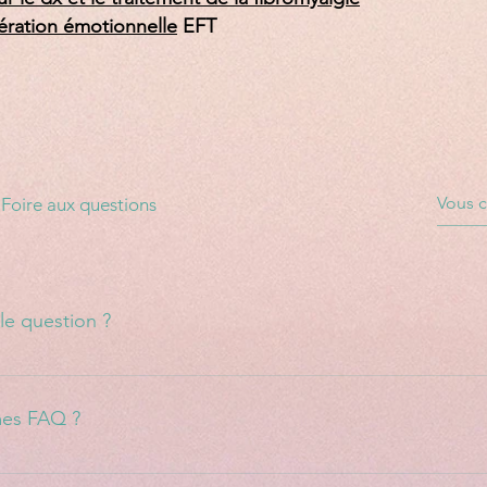
ération émotionnelle
EFT
Foire aux questions
e question ?
ns, allez aux paramètres de l'appli et cliquez sur le bouton « G
mes FAQ ?
llez suivre ces instructions :