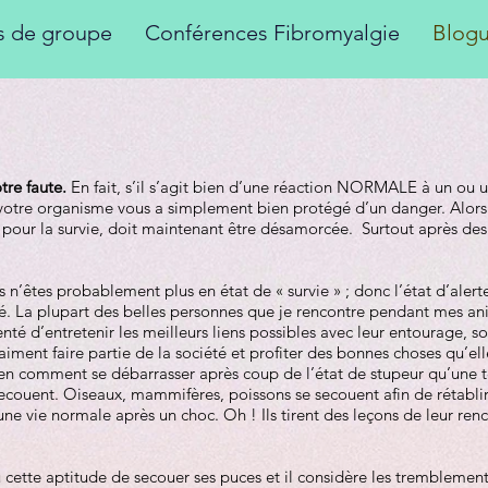
rs de groupe
Conférences Fibromyalgie
Blog
e
tre faute.
En fait, s’il s’agit bien d’une réaction NORMALE à un ou 
otre organisme vous a simplement bien protégé d’un danger. Alors c
pour la survie, doit maintenant être désamorcée. Surtout après de
n’êtes probablement plus en état de « survie » ; donc l’état d’alerte 
é. La plupart des belles personnes que je rencontre pendant mes a
enté d’entretenir les meilleurs liens possibles avec leur entourage, 
aiment faire partie de la société et profiter des bonnes choses qu’elle 
en comment se débarrasser après coup de l’état de stupeur qu’une t
secouent. Oiseaux, mammifères, poissons se secouent afin de rétablir
e vie normale après un choc. Oh ! Ils tirent des leçons de leur renco
u cette aptitude de secouer ses puces et il considère les tremblem