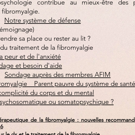
ychologie contribue au mieux-être des p
 fibromyalgie.
20
Notre système de défense
(témoignage)
endre sa place ou rester au lit ?
 du traitement de la fibromyalgie
a peur et de l'anxiété
dage et besoin d'aide
20
Sondage auprès des membres AFIM
romyalgie _ Parent pauvre du système de sant
omplicité du corps et du mental
sychosomatique ou somatopsychique ?
hérapeutique de la fibromyalgie : nouvelles recomman
16
ur le dx et le traitement de la fibromyalgie