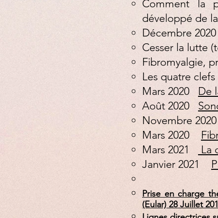
Comment la ps
développé de la
Décembre 20
Cesser la lutte 
Fibromyalgie, pr
Les quatre clefs
Mars 2020
De l
Août 2020
Son
Novembre 20
Mars 2020
Fib
Mars 2021
La c
Janvier 2021
P
Prise en charge t
(Eular)
28 Juillet 20
Lignes directrices s