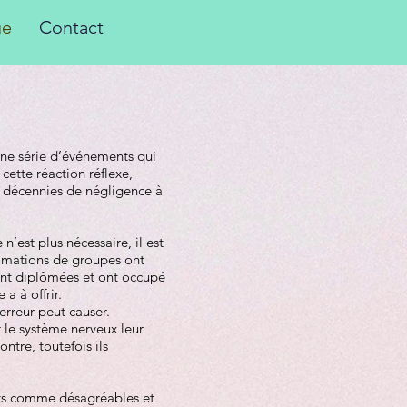
ue
Contact
une série d’événements qui
ette réaction réflexe,
s décennies de négligence à
n’est plus nécessaire, il est
nimations de groupes ont
sont diplômées et ont occupé
a à offrir.
erreur peut causer.
 le système nerveux leur
ntre, toutefois ils
ents comme désagréables et