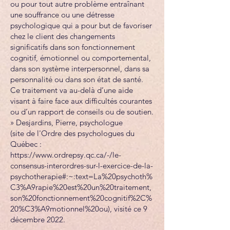
ou pour tout autre problème entraînant
une souffrance ou une détresse
psychologique qui a pour but de favoriser
chez le client des changements
significatifs dans son fonctionnement
cognitif, émotionnel ou comportemental,
dans son système interpersonnel, dans sa
personnalité ou dans son état de santé.
Ce traitement va au-delà d’une aide
visant à faire face aux difficultés courantes
ou d’un rapport de conseils ou de soutien.
» Desjardins, Pierre, psychologue
(site de l'Ordre des psychologues du
Québec :
https://www.ordrepsy.qc.ca/-/le-
consensus-interordres-sur-l-exercice-de-la-
psychotherapie#:~:text=La%20psychoth%
C3%A9rapie%20est%20un%20traitement,
son%20fonctionnement%20cognitif%2C%
20%C3%A9motionnel%20ou),
visité ce 9
décembre 2022.