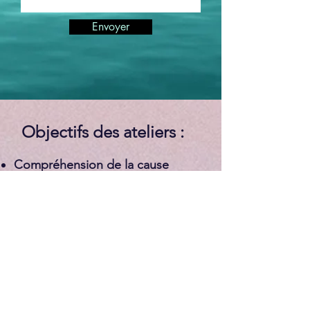
Envoyer
Objectifs des ateliers :
Compréhension de la cause
probable de la réaction
fibromyalgique et normalisation
des symptômes physiques et de
l’anxiété. Les 4 clefs : Reconnaître
son degré d'épuisement _
Identifier le caillou dans le soulier _
Donner un répit à son système
digestif et nerveux _ Cultiver la
douceur au quotidien.